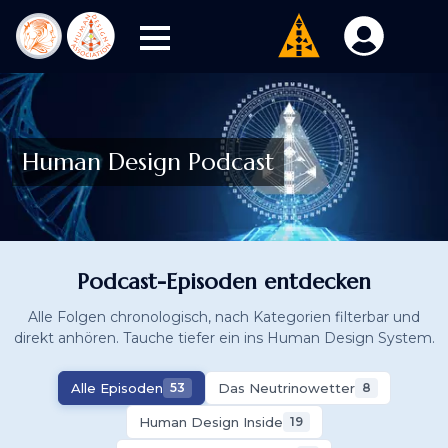
Human Design Podcast
Podcast-Episoden entdecken
Alle Folgen chronologisch, nach Kategorien filterbar und
direkt anhören. Tauche tiefer ein ins Human Design System.
Alle Episoden
Das Neutrinowetter
53
8
Human Design Inside
19