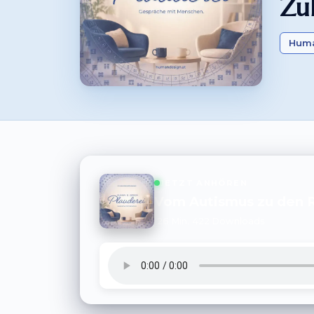
Zu
Huma
JETZT ANHÖREN
Vom Autismus zu den Ra
26 Min.
422 Downloads