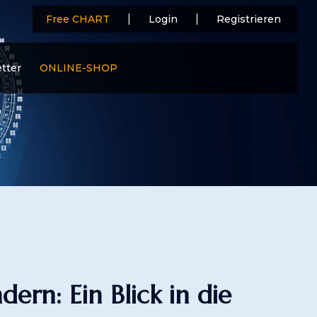
|
|
Free CHART
Login
Registrieren
tter
ONLINE-SHOP
rn: Ein Blick in die