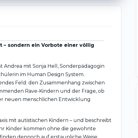
t – sondern ein Vorbote einer völlig
ht Andrea mit Sonja Hell, Sonderpädagogin
chülerin im Human Design System.
nendes Feld: den Zusammenhang zwischen
ommenden Rave-Kindern und der Frage, ob
iner neuen menschlichen Entwicklung
axis mit autistischen Kindern – und beschreibt
ehr Kinder kommen ohne die gewohnte
finden dennoch auf erstaunliche Weise