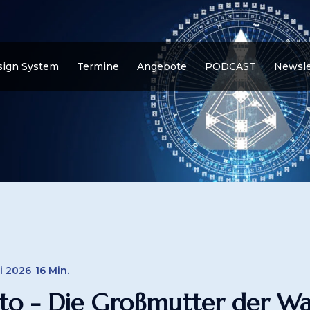
ign System
Termine
Angebote
PODCAST
Newsle
li 2026
16 Min.
uto - Die Großmutter der Wa