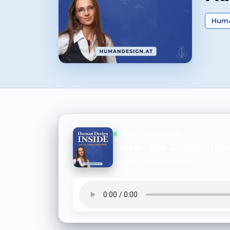
Huma
JETZT ANHÖREN
Pluto - Die Großmutte
16 Min.
328 Downloads