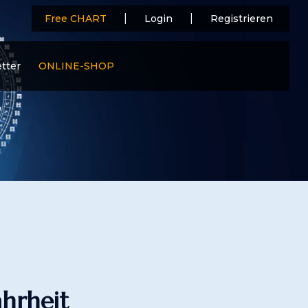
|
|
Free CHART
Login
Registrieren
tter
ONLINE-SHOP
hrheit