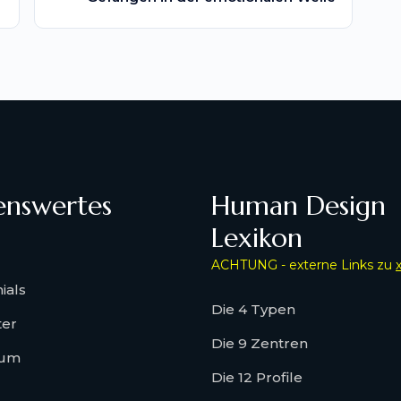
enswertes
Human Design
Lexikon
ACHTUNG - externe Links zu
ials
Die 4 Typen
ter
Die 9 Zentren
sum
Die 12 Profile