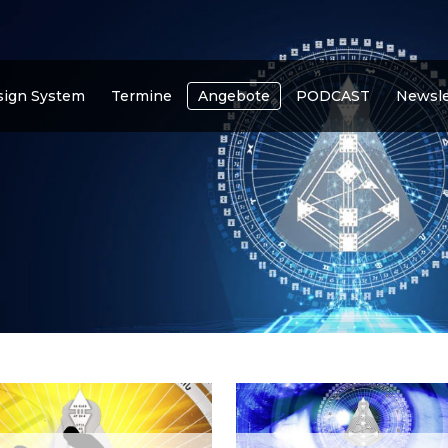
ign System
Termine
Angebote
PODCAST
Newsle