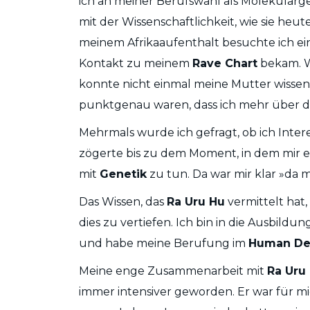
ich an meiner Berufswahl als Molekularg
mit der Wissenschaftlichkeit, wie sie heut
meinem Afrikaaufenthalt besuchte ich e
Kontakt zu meinem
Rave Chart
bekam. W
konnte nicht einmal meine Mutter wissen.
punktgenau waren, dass ich mehr über d
Mehrmals wurde ich gefragt, ob ich Inter
zögerte bis zu dem Moment, in dem mir e
mit
Genetik
zu tun. Da war mir klar »da m
Das Wissen, das
Ra Uru Hu
vermittelt hat,
dies zu vertiefen. Ich bin in die Ausbildun
und habe meine Berufung im
Human De
Meine enge Zusammenarbeit mit
Ra Uru
immer intensiver geworden. Er war für m