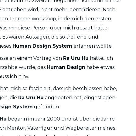
enetikerin zu zweifeln begonnen. Ich konnte mich
e betrieben wird, nicht mehr identifizieren. Nach
inen Trommelworkshop, in dem ich den ersten
as mir diese Person über mich gesagt hatte,
 Es waren Aussagen, die so treffend und
ieses
Human Design System
erfahren wollte.
esse an einem Vortrag von
Ra Uru Hu
hätte. Ich
rzählte wurde, das
Human Design
habe etwas
uss ich hin«.
 hat mich so fasziniert, dass ich beschlossen habe,
gen, die
Ra Uru Hu
angeboten hat, eingestiegen
sign System
gefunden.
 Hu
begann im Jahr 2000 und ist über die Jahre
ich Mentor, Vaterfigur und Wegbereiter meines