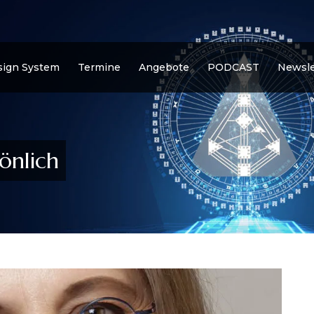
ign System
Termine
Angebote
PODCAST
Newsle
önlich