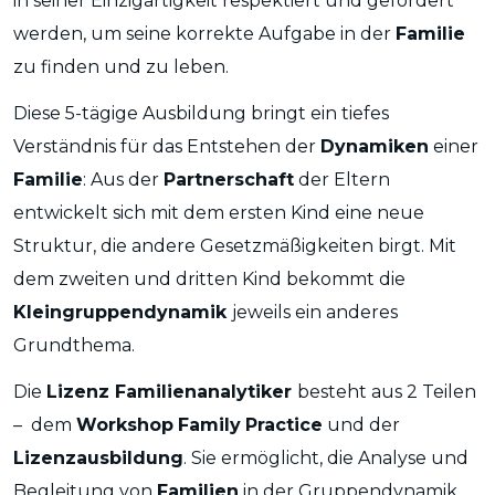
in seiner Einzigartigkeit respektiert und gefördert
werden, um seine korrekte Aufgabe in der
Familie
zu finden und zu leben.
Diese 5-tägige Ausbildung bringt ein tiefes
Verständnis für das Entstehen der
Dynamiken
einer
Familie
: Aus der
Partnerschaft
der Eltern
entwickelt sich mit dem ersten Kind eine neue
Struktur, die andere Gesetzmäßigkeiten birgt. Mit
dem zweiten und dritten Kind bekommt die
Kleingruppendynamik
jeweils ein anderes
Grundthema.
Die
Lizenz Familienanalytiker
besteht aus 2 Teilen
– dem
Workshop
Family
Practice
und der
Lizenzausbildung
. Sie ermöglicht, die Analyse und
Begleitung von
Familien
in der Gruppendynamik