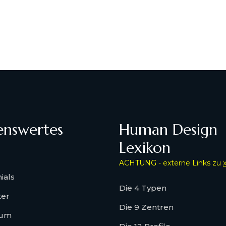
enswertes
Human Design
Lexikon
ACHTUNG - externe Links zu
ials
Die 4 Typen
ter
Die 9 Zentren
sum