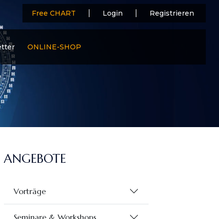
|
|
Free CHART
Login
Registrieren
tter
ONLINE-SHOP
ANGEBOTE
Vorträge
Seminare & Workshops