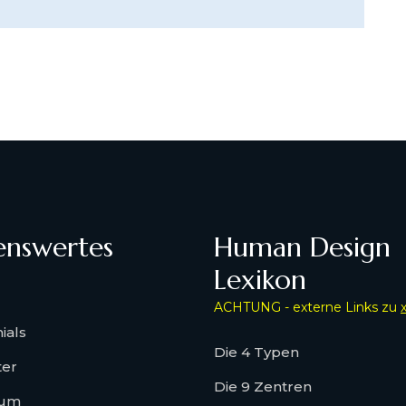
enswertes
Human Design
Lexikon
ACHTUNG - externe Links zu
ials
Die 4 Typen
ter
Die 9 Zentren
sum