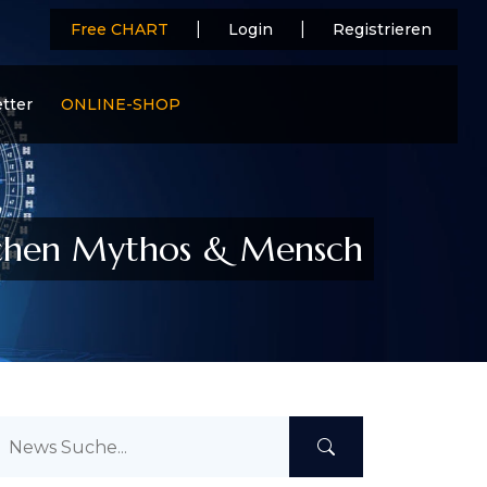
|
|
Free CHART
Login
Registrieren
tter
ONLINE-SHOP
ischen Mythos & Mensch