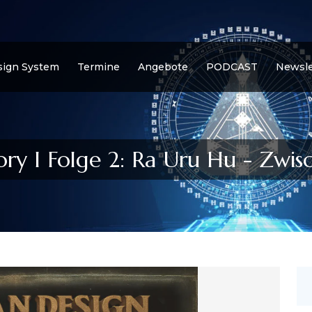
ign System
Termine
Angebote
PODCAST
Newsle
ory I Folge 2: Ra Uru Hu - Zw