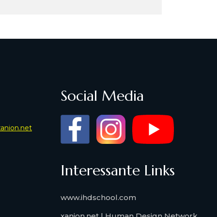
Social Media
xanion.net
Interessante Links
www.ihdschool.com
xanion.net | Human Design Network