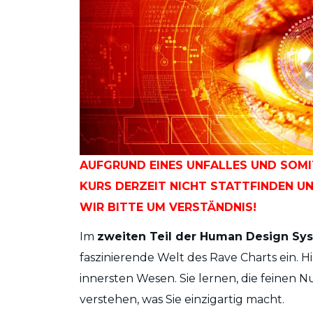
AUFGRUND EINES UNFALLES UND SOMI
KURS DERZEIT NICHT STATTFINDEN U
WIR BITTE UM VERSTÄNDNIS!
Im
zweiten Teil der Human Design Sy
faszinierende Welt des Rave Charts ein. 
innersten Wesen. Sie lernen, die feinen N
verstehen, was Sie einzigartig macht.