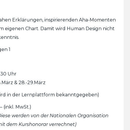
xisnahen Erklärungen, inspirierenden Aha-Momenten
em eigenen Chart. Damit wird Human Design nicht
enntnis.
gen 1
7:30 Uhr
8.März & 28.-29.März
ird in der Lernplattform bekanntgegeben)
,–
(
inkl. MwSt.)
 Diese werden von der Nationalen Organisation
it dem Kurshonorar verrechnet)