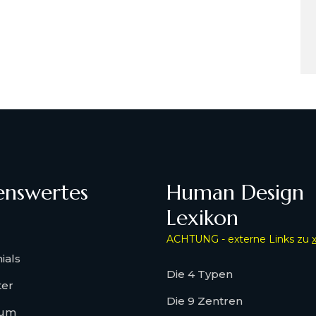
enswertes
Human Design
Lexikon
ACHTUNG - externe Links zu
ials
Die 4 Typen
ter
Die 9 Zentren
sum