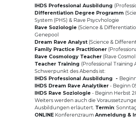
IHDS Professional Ausbildung
(Professi
Differentiation Degree Programm
(Sci
System (PHS) & Rave Psycvhologie
Rave Soziologie
(Science & Differentiat
Genepool
Dream Rave Analyst
(Science & Different
Family Practice Practitioner
(Profession
Rave Cosmology Teacher
(Rave Cosmolo
Teacher Training
(Professional Trainin
Schwerpunkt des Abends ist:
IHDS Professional Ausbildung -
Beginn
IHDS Dream Rave Analytiker
- Beginn 0
IHDS
Rave Soziologie
- Beginn Herbst 
Weiters werden auch die Voraussetzungen 
Ausbildungen erläutert.
Termin
: Sonnta
ONLINE
Konferenzraum
Anmeldung & I