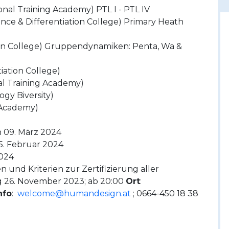
onal Training Academy) PTL I - PTL IV
ence & Differentiation College) Primary Heath
ion College) Gruppendynamiken: Penta, Wa &
iation College)
al Training Academy)
gy Biversity)
g Academy)
 09. März 2024
5. Februar 2024
2024
und Kriterien zur Zertifizierung aller
g 26. November 2023; ab 20:00
Ort
:
nfo
:
welcome@humandesign.at
; 0664-450 18 38