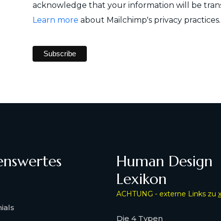
acknowledge that your information will be trans
Learn more
about Mailchimp's privacy practices.
enswertes
Human Design
Lexikon
ACHTUNG - externe Links zu
ials
Die 4 Typen