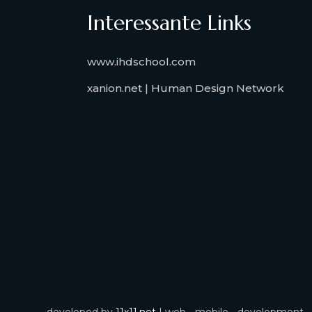
Interessante Links
www.ihdschool.com
xanion.net | Human Design Network
developed by
11x11.net
| web - mobile - development